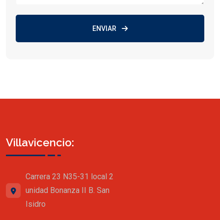
ENVIAR
Villavicencio:
Carrera 23 N35-31 local 2
unidad Bonanza II B. San
Isidro